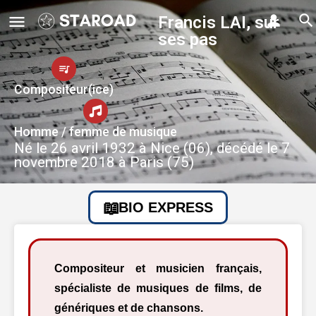
Francis LAI, sur
ses pas
Compositeur(ice)
Homme / femme de musique
Né le 26 avril 1932 à Nice (06), décédé le 7
novembre 2018 à Paris (75)
BIO EXPRESS
Compositeur et musicien français,
spécialiste de musiques de films, de
génériques et de chansons.