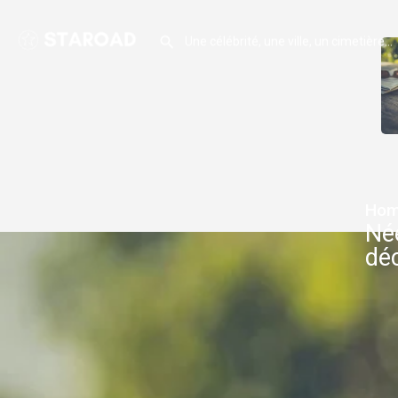
Hom
Née
dé