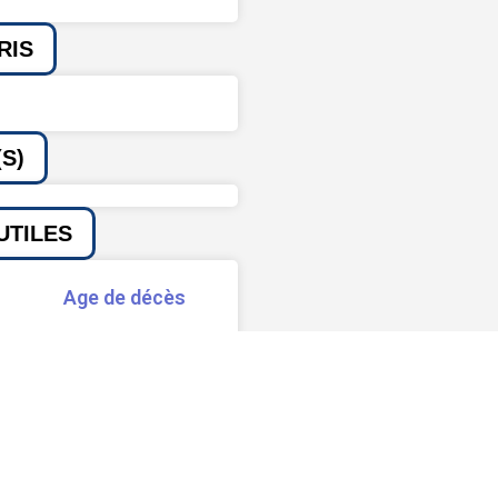
RIS
S)
UTILES
Age de décès
Signaler une erreur ou un bug
Partager