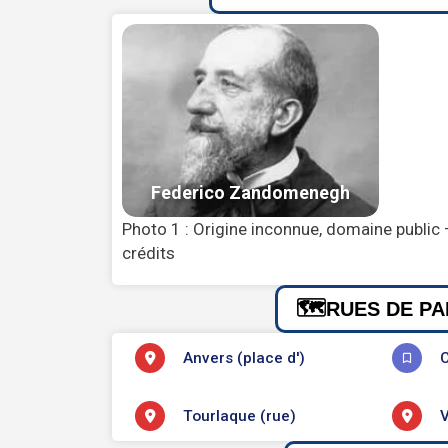
Photo 1 : Origine inconnue, domaine public 
crédits
RUES DE PA
Anvers (place d')
C
Tourlaque (rue)
V