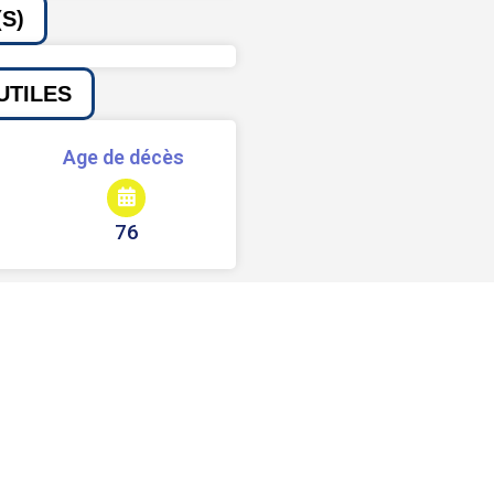
S)
UTILES
Age de décès
76
Signaler une erreur ou un bug
Partager