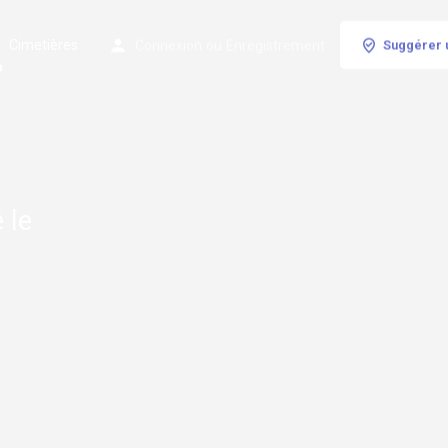
Cimetières
Connexion
ou
Enregistrement
Suggérer 
,
 le