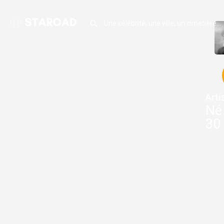
Arti
Né 
30