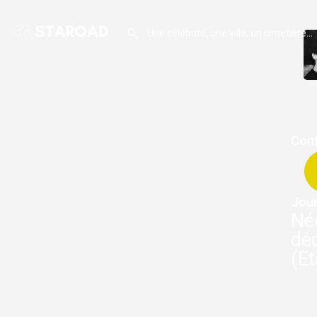
Conf
Jour
Né
dé
(Et