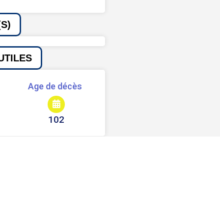
S)
UTILES
Age de décès
102
Signaler une erreur ou un bug
Partager