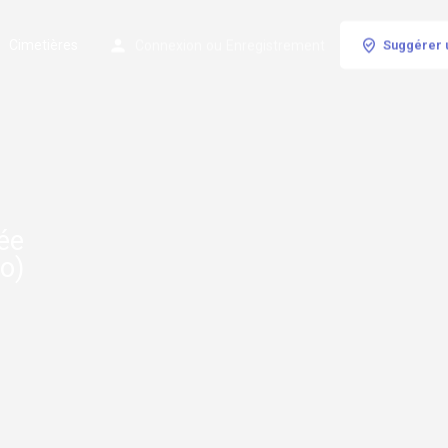
Cimetières
Connexion
ou
Enregistrement
Suggérer 
dée
o)