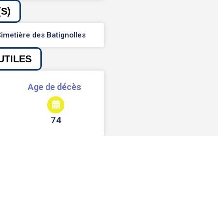
S)
imetière des Batignolles
UTILES
Age de décès
74
Signaler une erreur ou un bug
Partager