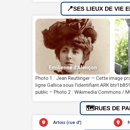
SES LIEUX DE VIE 
Photo 1 : Jean Reutlinger — Cette image pro
ligne Gallica sous l’identifiant ARK btv1
public – Photo 2 : Wikimedia Commons / M
RUES DE PA
Artois (rue d')
N