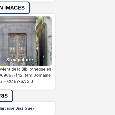
EN IMAGES
vient de la Bibliothèque en
b85969067/f42.item Domaine
u — CC BY-SA 3.0
RIS
arcisse Diaz (rue)