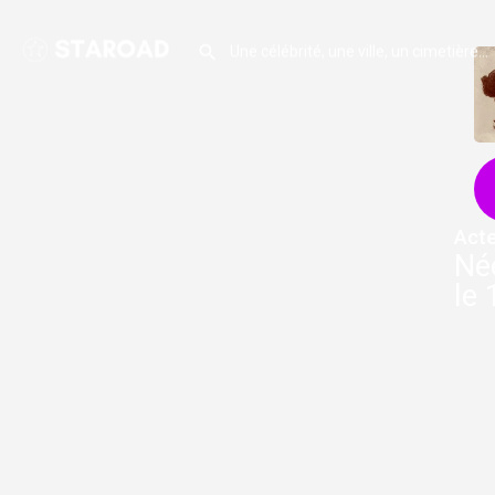
Acte
Née
le