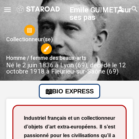
Emile GUIMET, sur
ses pas
Collectionneur(se)
Homme / femme des beaux-arts
Né le 2 juin 1836 à Lyon (69), décédé le 12
octobre 1918 à Fleurieu-sur-Saône (69)
BIO EXPRESS
Industriel français et un collectionneur
d’objets d’art extra-européens. Il s’est
passionné pour les civilisations qu’il a