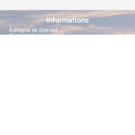
Informations
À propos de Staroad
Comment ça marche ?
Conditions générales
Suivez-nous sur les réseaux
Staroad
, c’est le site qui
cartographie
la
mémoire culturelle Française
.
Découvrez les lieux, les histoires, les
personnages qui ont marqué les
siècles derniers.