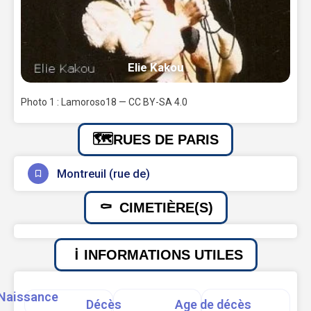
Elie Kakou
Photo 1 : Lamoroso18 — CC BY-SA 4.0
RUES DE PARIS
Montreuil (rue de)
CIMETIÈRE(S)
INFORMATIONS UTILES
Naissance
Décès
Age de décès