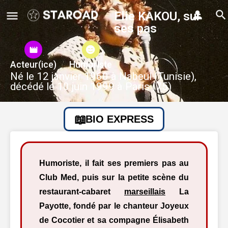
Elie KAKOU, sur
ses pas
Acteur(ice)
Humoriste
Né le 12 janvier 1960 à Nabeul (Tunisie),
décédé le 10 juin 1999 à Paris (75)
BIO EXPRESS
Humoriste, il fait ses premiers pas au
Club Med, puis sur la petite scène du
restaurant-cabaret
marseillais
La
Payotte, fondé par le chanteur Joyeux
de Cocotier et sa compagne Élisabeth