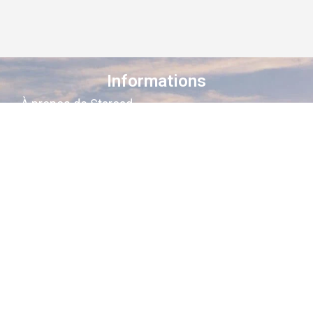
Informations
À propos de Staroad
Comment ça marche ?
Conditions générales
Suivez-nous sur les réseaux
Staroad
, c’est le site qui
cartographie
la
mémoire culturelle Française
.
Découvrez les lieux, les histoires, les
personnages qui ont marqué les