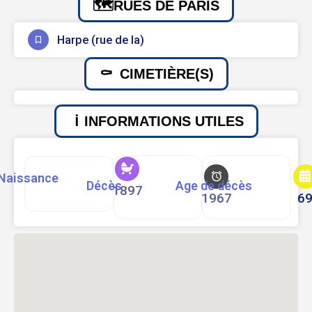
RUES DE PARIS
Harpe (rue de la)
CIMETIÈRE(S)
INFORMATIONS UTILES
Naissance
Décès
Age de décès
1897
1967
6