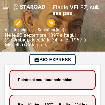
Eladio VELEZ, sur
ses pas
Artiste peintre
Sculpteur(ice)
Né le 22 septembre 1897 à Itagüi
(Colombie), décédé le 24 juillet 1967 à
Medellin (Colombie)
BIO EXPRESS
Peintre et sculpteur colombien.
En février 1927, Eladio Veldéz