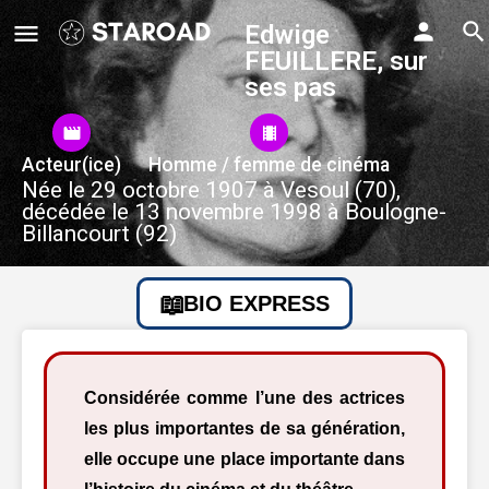
Edwige
FEUILLERE, sur
ses pas
Acteur(ice)
Homme / femme de cinéma
Née le 29 octobre 1907 à Vesoul (70),
décédée le 13 novembre 1998 à Boulogne-
Billancourt (92)
BIO EXPRESS
Considérée comme l’une des actrices
les plus importantes de sa génération,
elle occupe une place importante dans