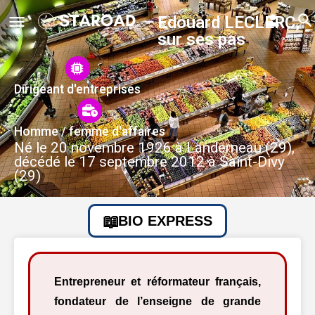
Edouard LECLERC,
sur ses pas
Dirigeant d'entreprises
Homme / femme d'affaires
Né le 20 novembre 1926 à Landerneau (29),
décédé le 17 septembre 2012 à Saint-Divy
(29)
BIO EXPRESS
Entrepreneur et réformateur français,
fondateur de l’enseigne de grande