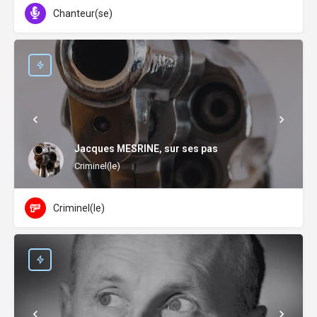
Chanteur(se)
Jacques MESRINE, sur ses pas
Criminel(le)
Criminel(le)