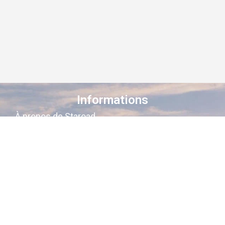
Informations
À propos de Staroad
Comment ça marche ?
Conditions générales
Suivez-nous sur les réseaux
Staroad
, c’est le site qui
cartographie
la
mémoire culturelle Française
.