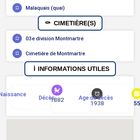
Malaquais (quai)
CIMETIÈRE(S)
03e division Montmartre
Cimetière de Montmartre
INFORMATIONS UTILES
Naissance
Décès
Age de décès
1882
1938
5