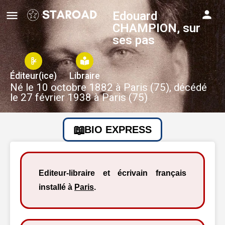
Edouard
CHAMPION, sur
ses pas
Éditeur(ice)
Libraire
Né le 10 octobre 1882 à Paris (75), décédé
le 27 février 1938 à Paris (75)
BIO EXPRESS
Editeur-libraire et écrivain français
installé à
Paris
.