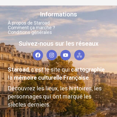
Informations
À propos de Staroad
Comment ça marche ?
Conditions générales
Suivez-nous sur les réseaux
Staroad
, c’est le site qui
cartographie
la
mémoire culturelle Française
.
Découvrez les lieux, les histoires, les
personnages qui ont marqué les
siècles derniers.