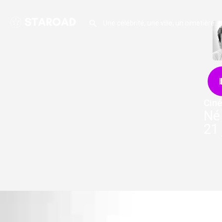
Cin
Né 
21 