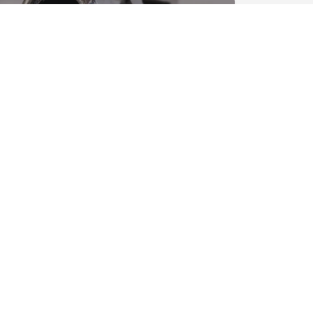
Jacques MESRINE, sur ses pas
Criminel(le)
Criminel(le)
, c’est le site qui
cartographie
la
 culturelle Française
.