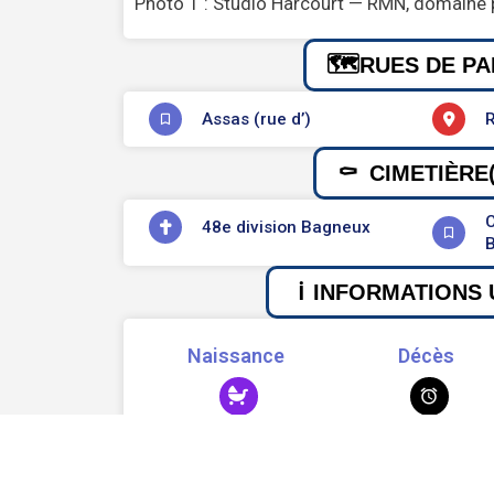
Photo 1 : Studio Harcourt — RMN, domaine 
RUES DE PA
Assas (rue d’)
R
CIMETIÈRE(
C
48e division Bagneux
INFORMATIONS 
Naissance
Décès
1921
1950