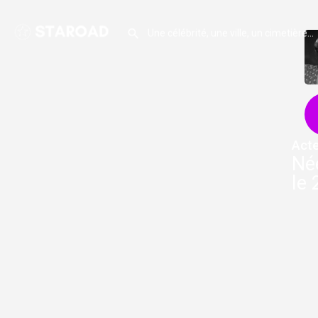
Acte
Née
le 