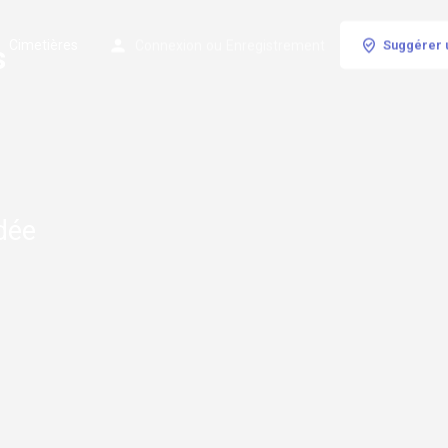
Cimetières
Connexion
ou
Enregistrement
Suggérer 
s
édée