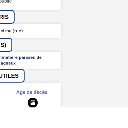
public
RIS
otrou (rue)
S)
imetière parisien de
Bagneux
UTILES
Age de décès
28