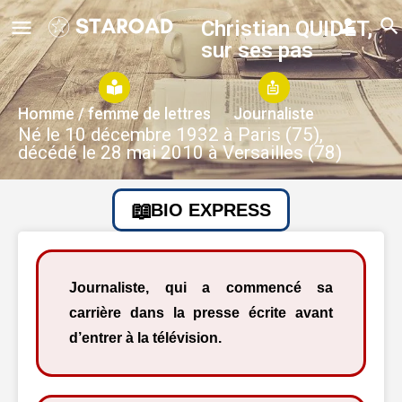
Christian QUIDET,
sur ses pas
Homme / femme de lettres
Journaliste
Né le 10 décembre 1932 à Paris (75),
décédé le 28 mai 2010 à Versailles (78)
BIO EXPRESS
Journaliste, qui a commencé sa
carrière dans la presse écrite avant
d’entrer à la télévision.