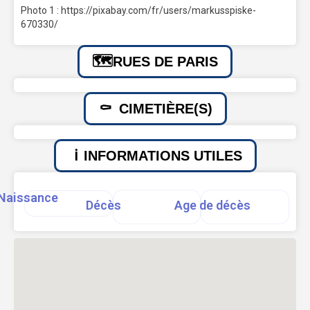
Photo 1 : https://pixabay.com/fr/users/markusspiske-
670330/
RUES DE PARIS
CIMETIÈRE(S)
INFORMATIONS UTILES
Naissance
Décès
Age de décès