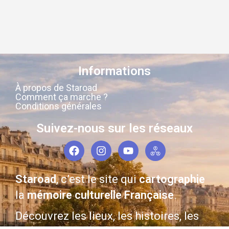
Informations
À propos de Staroad
Comment ça marche ?
Conditions générales
Suivez-nous sur les réseaux
Staroad
, c’est le site qui
cartographie
la
mémoire culturelle Française
.
Découvrez les lieux, les histoires, les