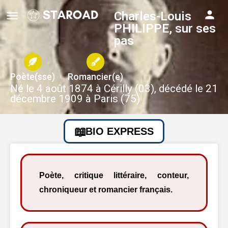
Charles-Louis
PHILIPPE, sur ses
pas
Poète(sse)
Romancier(e)
Né le 4 août 1874 à Cérilly (03), décédé le 21
décembre 1909 à Paris (75)
BIO EXPRESS
Poète, critique littéraire, conteur,
chroniqueur et romancier français.