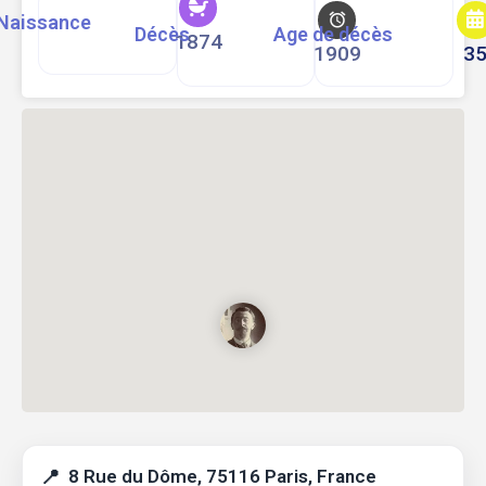
Naissance
Décès
Age de décès
1874
1909
3
8 Rue du Dôme, 75116 Paris, France