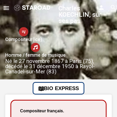
Charles
KOECHLIN, sur
ses pas
Compositeur(ice)
Homme / femme de musique
Né le 27 novembre 1867 à Paris (75),
décédé le 31 décembre 1950 à Rayol-
Canadel-sur-Mer (83)
BIO EXPRESS
Compositeur français.