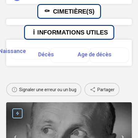
CIMETIÈRE(S)
INFORMATIONS UTILES
Naissance
Décès
Age de décès
Signaler une erreur ou un bug
Partager