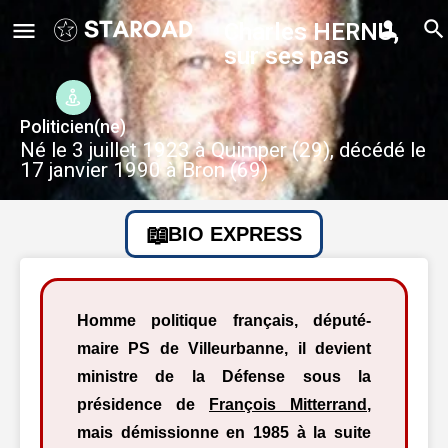
Charles HERNU,
sur ses pas
Politicien(ne)
Né le 3 juillet 1923 à Quimper (29), décédé le
17 janvier 1990 à Bron (69)
BIO EXPRESS
Homme politique français, député-
maire PS de Villeurbanne, il devient
ministre de la Défense sous la
présidence de
François Mitterrand
,
mais démissionne en 1985 à la suite