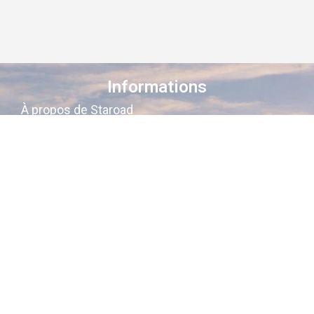
Informations
À propos de Staroad
Comment ça marche ?
Conditions générales
Suivez-nous sur les réseaux
Staroad
, c’est le site qui
cartographie
la
mémoire culturelle Française
.
Découvrez les lieux, les histoires, les
personnages qui ont marqué les