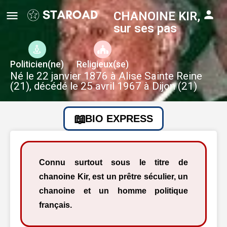
CHANOINE KIR,
sur ses pas
Politicien(ne)
Religieux(se)
Né le 22 janvier 1876 à Alise Sainte Reine
(21), décédé le 25 avril 1967 à Dijon (21)
BIO EXPRESS
Connu surtout sous le titre de
chanoine Kir, est un prêtre séculier, un
chanoine et un homme politique
français.