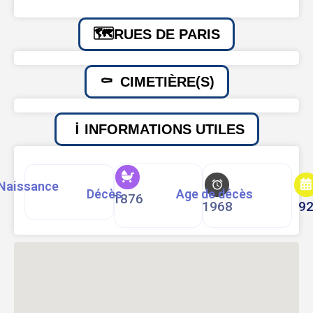
RUES DE PARIS
CIMETIÈRE(S)
INFORMATIONS UTILES
Naissance
Décès
Age de décès
1876
1968
9