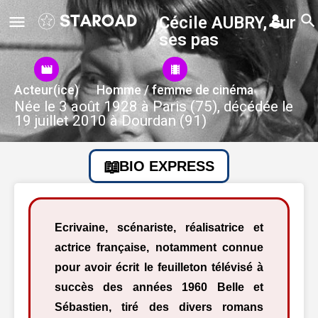
Cécile AUBRY, sur
ses pas
Acteur(ice)
Homme / femme de cinéma
Née le 3 août 1928 à Paris (75), décédée le
19 juillet 2010 à Dourdan (91)
BIO EXPRESS
Ecrivaine, scénariste, réalisatrice et
actrice française, notamment connue
pour avoir écrit le feuilleton télévisé à
succès des années 1960 Belle et
Sébastien, tiré des divers romans