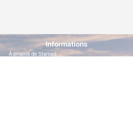
Informations
À propos de Staroad
Comment ça marche ?
Conditions générales
Suivez-nous sur les réseaux
Staroad
, c’est le site qui
cartographie
la
mémoire culturelle Française
.
Découvrez les lieux, les histoires, les