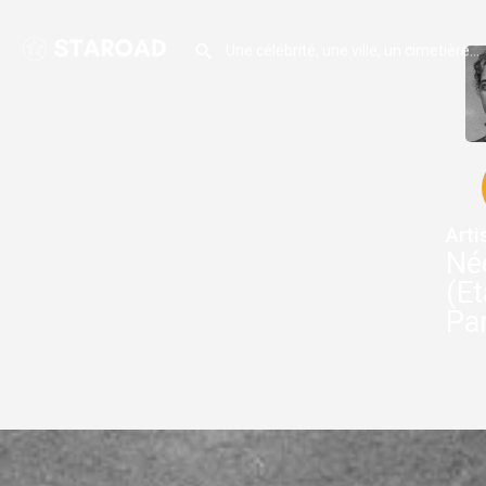
Arti
Né
(Et
Par