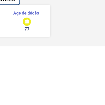
Age de décès
77
Signaler une erreur ou un bug
Partager