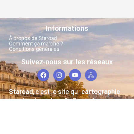
Informations
À propos de Staroad
Comment ça marche ?
Conditions générales
Suivez-nous sur les réseaux
Staroad
, c’est le site qui
cartographie
la
mémoire culturelle Française
.
Découvrez les lieux, les histoires, les
personnages qui ont marqué les
siècles derniers.