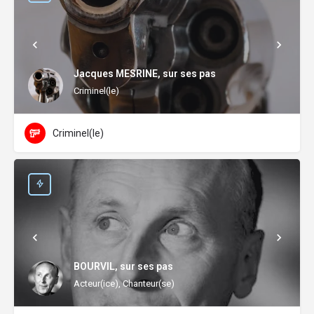
Jacques MESRINE, sur ses pas
Criminel(le)
Criminel(le)
BOURVIL, sur ses pas
Acteur(ice), Chanteur(se)