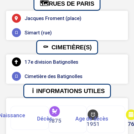
RUES DE PARIS
Jacques Froment (place)
Simart (rue)
CIMETIÈRE(S)
17e division Batignolles
Cimetière des Batignolles
INFORMATIONS UTILES
Naissance
Décès
Age de décès
1875
1951
7