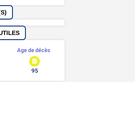
S)
UTILES
Age de décès
95
Signaler une erreur ou un bug
Partager