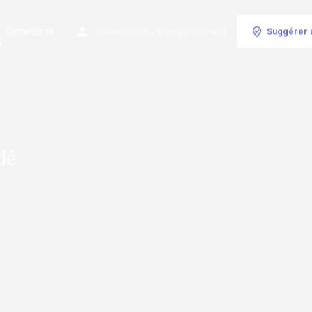
Cimetières
Connexion
ou
Enregistrement
Suggérer 
s
édé