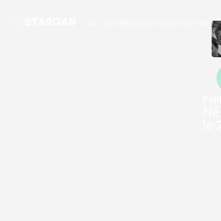
Poli
Né 
le 