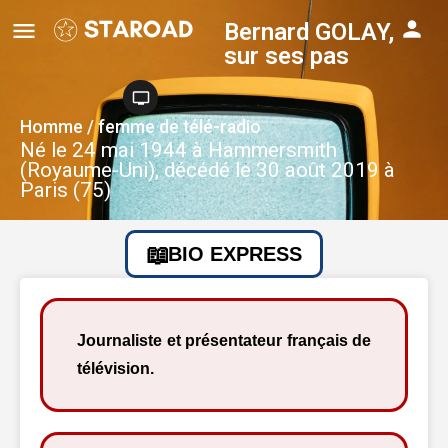
Bernard GOLAY,
sur ses pas
Homme / femme de télé-radio
Né le 24 mai 1944 à Hammersmith
(Royaume-Uni), décédé le 30 août 2019 à
Paris (75)
BIO EXPRESS
Journaliste et présentateur français de
télévision.