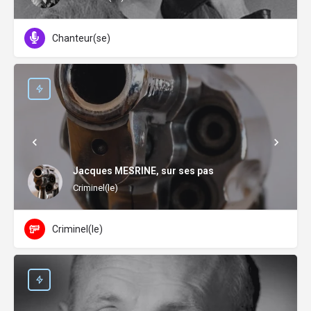
Chanteur(se)
Jacques MESRINE, sur ses pas
Criminel(le)
Criminel(le)