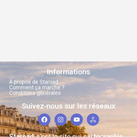
Informations
À propos de Staroad
Comment ça marche ?
Conditions générales
Suivez-nous sur les réseaux
Staroad
, c’est le site qui
cartographie