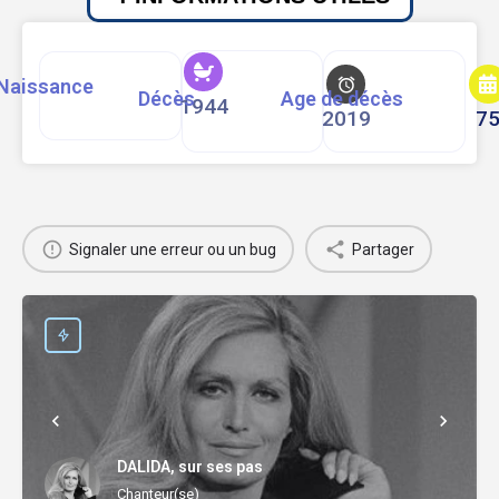
Naissance
Décès
Age de décès
1944
2019
7
Signaler une erreur ou un bug
Partager
DALIDA, sur ses pas
Chanteur(se)