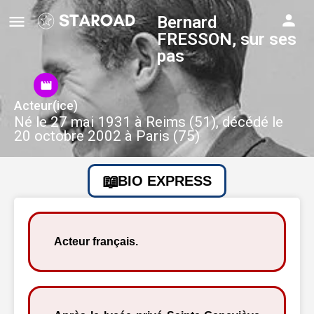
Bernard
FRESSON, sur ses
pas
Acteur(ice)
Né le 27 mai 1931 à Reims (51), décédé le
20 octobre 2002 à Paris (75)
BIO EXPRESS
Acteur français.