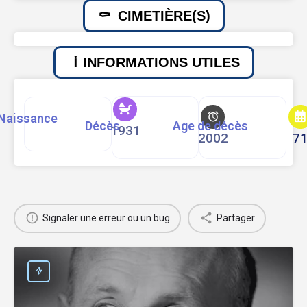
CIMETIÈRE(S)
INFORMATIONS UTILES
Naissance
Décès
Age de décès
1931
2002
7
Signaler une erreur ou un bug
Partager