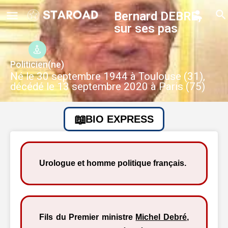
Bernard DEBRE,
sur ses pas
Politicien(ne)
Né le 30 septembre 1944 à Toulouse (31),
décédé le 13 septembre 2020 à Paris (75)
BIO EXPRESS
Urologue et homme politique français.
Fils du Premier ministre
Michel Debré
,