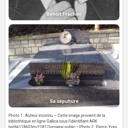
Benoit Frachon
Sa sépulture
Photo 1 : Auteur inconnu — Cette image provient de la
bibliothèque en ligne Gallica sous l’identifiant ARK
bpt6k118603m/f181 Domaine public – Photo 2 : Pierre-Yves