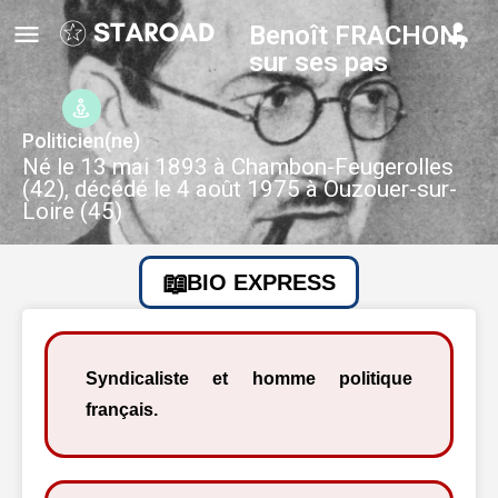
Benoît FRACHON,
sur ses pas
Politicien(ne)
Né le 13 mai 1893 à Chambon-Feugerolles
(42), décédé le 4 août 1975 à Ouzouer-sur-
Loire (45)
BIO EXPRESS
Syndicaliste et homme politique
français.