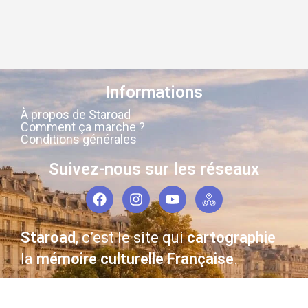
Informations
À propos de Staroad
Comment ça marche ?
Conditions générales
Suivez-nous sur les réseaux
Staroad
, c’est le site qui
cartographie
la
mémoire culturelle Française
.
Découvrez les lieux, les histoires, les