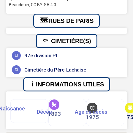
Beaudouin, CC BY-SA 4.0
RUES DE PARIS
CIMETIÈRE(S)
97e division PL
Cimetière du Père-Lachaise
INFORMATIONS UTILES
Naissance
Décès
Age de décès
1893
1975
7