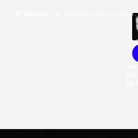
Ast
Né
le 