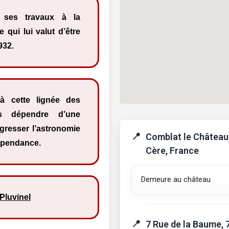
a ses travaux à la
 qui lui valut d’être
932.
 cette lignée des
s dépendre d’une
rogresser l’astronomie
Comblat le Château
dépendance.
Cère, France
Demeure au château
Pluvinel
7 Rue de la Baume, 