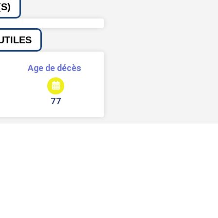
S)
UTILES
Age de décès
77
Signaler une erreur ou un bug
Partager