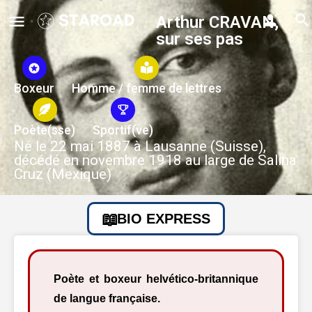
Arthur CRAVAN,
sur ses pas
Boxeur
Homme / femme de lettres
Poète(sse)
Sportif(ve)
Né le 22 mai 1887 à Lausanne (Suisse),
décédé en novembre 1918 au large de Salina
Cruz (Mexique)
BIO EXPRESS
Poète et boxeur helvético-britannique
de langue française.