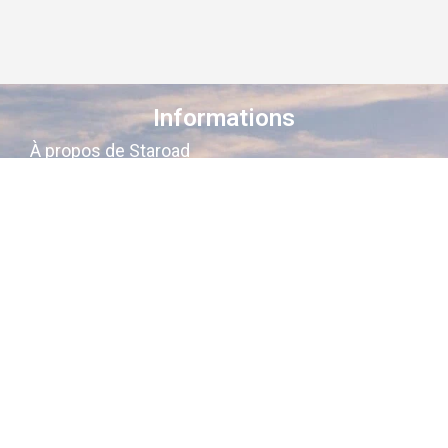
Informations
À propos de Staroad
Comment ça marche ?
Conditions générales
Suivez-nous sur les réseaux
Staroad
, c’est le site qui
cartographie
la
mémoire culturelle Française
.
Découvrez les lieux, les histoires, les
personnages qui ont marqué les