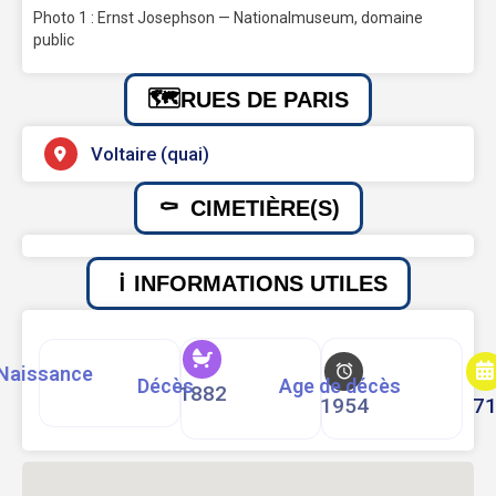
Photo 1 : Ernst Josephson — Nationalmuseum, domaine
public
RUES DE PARIS
Voltaire (quai)
CIMETIÈRE(S)
INFORMATIONS UTILES
Naissance
Décès
Age de décès
1882
1954
7