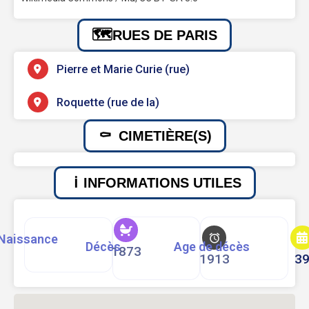
RUES DE PARIS
Pierre et Marie Curie (rue)
Roquette (rue de la)
CIMETIÈRE(S)
INFORMATIONS UTILES
Naissance
Décès
Age de décès
1873
1913
3