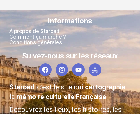
Informations
À propos de Staroad
Comment ça marche ?
Conditions générales
Suivez-nous sur les réseaux
Staroad
, c’est le site qui
cartographie
la
mémoire culturelle Française
.
Découvrez les lieux, les histoires, les
personnages qui ont marqué les
siècles derniers.