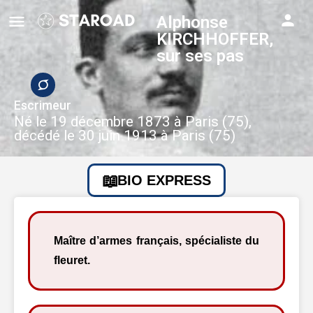
Alphonse
KIRCHHOFFER,
sur ses pas
Escrimeur
Né le 19 décembre 1873 à Paris (75),
décédé le 30 juin 1913 à Paris (75)
BIO EXPRESS
Maître d’armes français, spécialiste du
fleuret.