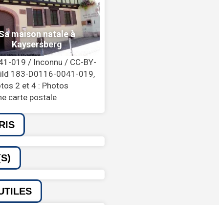
41-019 / Inconnu / CC-BY-
 Bild 183-D0116-0041-019,
tos 2 et 4 : Photos
ne carte postale
RIS
S)
UTILES