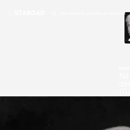
Hom
Né 
dé
(G