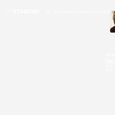
Aca
Né 
27